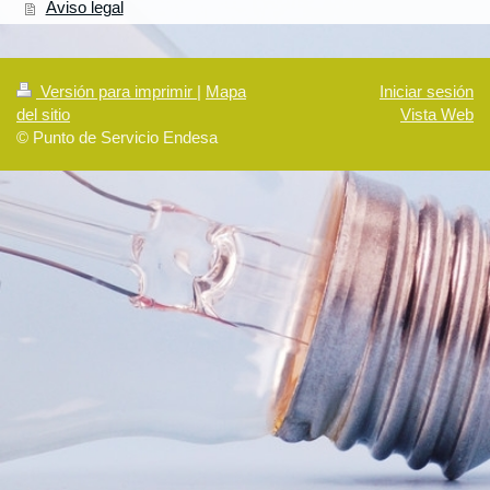
Aviso legal
Versión para imprimir
|
Mapa
Iniciar sesión
del sitio
Vista Web
© Punto de Servicio Endesa